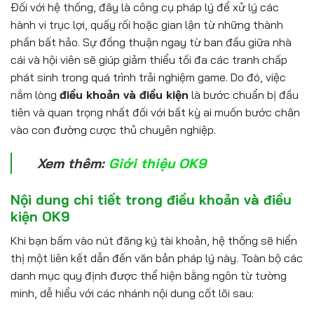
Đối với hệ thống, đây là công cụ pháp lý để xử lý các
hành vi trục lợi, quấy rối hoặc gian lận từ những thành
phần bất hảo. Sự đồng thuận ngay từ ban đầu giữa nhà
cái và hội viên sẽ giúp giảm thiểu tối đa các tranh chấp
phát sinh trong quá trình trải nghiệm game. Do đó, việc
nắm lòng
điều khoản và điều kiện
là bước chuẩn bị đầu
tiên và quan trọng nhất đối với bất kỳ ai muốn bước chân
vào con đường cược thủ chuyên nghiệp.
Xem thêm:
Giới thiệu OK9
Nội dung chi tiết trong điều khoản và điều
kiện OK9
Khi bạn bấm vào nút đăng ký tài khoản, hệ thống sẽ hiển
thị một liên kết dẫn đến văn bản pháp lý này. Toàn bộ các
danh mục quy định được thể hiện bằng ngôn từ tường
minh, dễ hiểu với các nhánh nội dung cốt lõi sau: