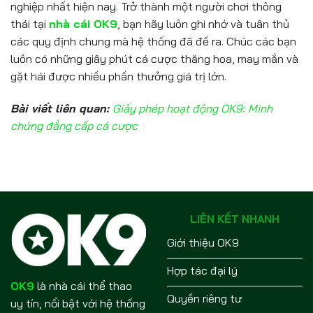
nghiệp nhất hiện nay. Trở thành một người chơi thông
thái tại
nhà cái
OK9
, bạn hãy luôn ghi nhớ và tuân thủ
các quy định chung mà hệ thống đã đề ra. Chúc các bạn
luôn có những giây phút cá cược thăng hoa, may mắn và
gặt hái được nhiều phần thưởng giá trị lớn.
Bài viết liên quan:
Giấy phép hoạt động OK9: Minh
chứng đẳng cấp cá cược
LIÊN KẾT NHANH
Giới thiệu OK9
Hợp tác đại lý
OK9
là nhà cái thể thao
Quyền riêng tư
uy tín, nổi bật với hệ thống