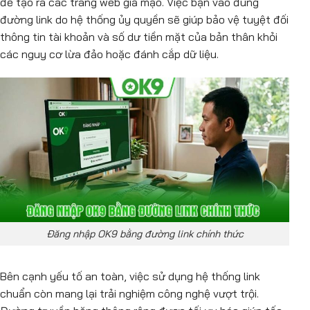
để tạo ra các trang web giả mạo. Việc bạn vào đúng
đường link do hệ thống ủy quyền sẽ giúp bảo vệ tuyệt đối
thông tin tài khoản và số dư tiền mặt của bản thân khỏi
các nguy cơ lừa đảo hoặc đánh cắp dữ liệu.
Đăng nhập OK9 bằng đường link chính thức
Bên cạnh yếu tố an toàn, việc sử dụng hệ thống link
chuẩn còn mang lại trải nghiệm công nghệ vượt trội.