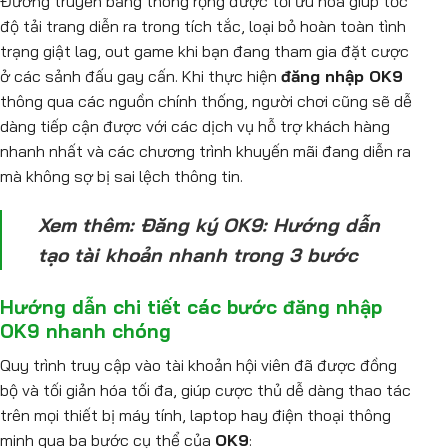
Đường truyền băng thông rộng được tối ưu hóa giúp tốc
độ tải trang diễn ra trong tích tắc, loại bỏ hoàn toàn tình
trạng giật lag, out game khi bạn đang tham gia đặt cược
ở các sảnh đấu gay cấn. Khi thực hiện
đăng nhập OK9
thông qua các nguồn chính thống, người chơi cũng sẽ dễ
dàng tiếp cận được với các dịch vụ hỗ trợ khách hàng
nhanh nhất và các chương trình khuyến mãi đang diễn ra
mà không sợ bị sai lệch thông tin.
Xem thêm:
Đăng ký OK9: Hướng dẫn
tạo tài khoản nhanh trong 3 bước
Hướng dẫn chi tiết các bước đăng nhập
OK9 nhanh chóng
Quy trình truy cập vào tài khoản hội viên đã được đồng
bộ và tối giản hóa tối đa, giúp cược thủ dễ dàng thao tác
trên mọi thiết bị máy tính, laptop hay điện thoại thông
minh qua ba bước cụ thể của
OK9
: