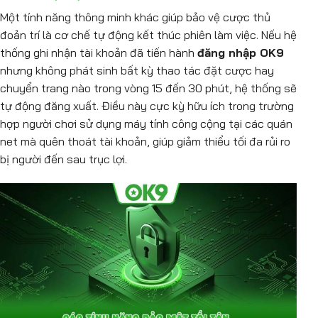
Một tính năng thông minh khác giúp bảo vệ cược thủ
đoản trí là cơ chế tự động kết thúc phiên làm việc. Nếu hệ
thống ghi nhận tài khoản đã tiến hành
đăng nhập OK9
nhưng không phát sinh bất kỳ thao tác đặt cược hay
chuyển trang nào trong vòng 15 đến 30 phút, hệ thống sẽ
tự động đăng xuất. Điều này cực kỳ hữu ích trong trường
hợp người chơi sử dụng máy tính công cộng tại các quán
net mà quên thoát tài khoản, giúp giảm thiểu tối đa rủi ro
bị người đến sau trục lợi.