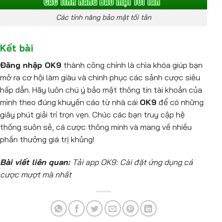
Các tính năng bảo mật tối tân
Kết bài
Đăng nhập OK9
thành công chính là chìa khóa giúp bạn
mở ra cơ hội làm giàu và chinh phục các sảnh cược siêu
hấp dẫn. Hãy luôn chú ý bảo mật thông tin tài khoản của
mình theo đúng khuyến cáo từ nhà cái
OK9
để có những
giây phút giải trí trọn vẹn. Chúc các bạn truy cập hệ
thống suôn sẻ, cá cược thông minh và mang về nhiều
phần thưởng giá trị khủng!
Bài viết liên quan:
Tải app OK9: Cài đặt ứng dụng cá
cược mượt mà nhất