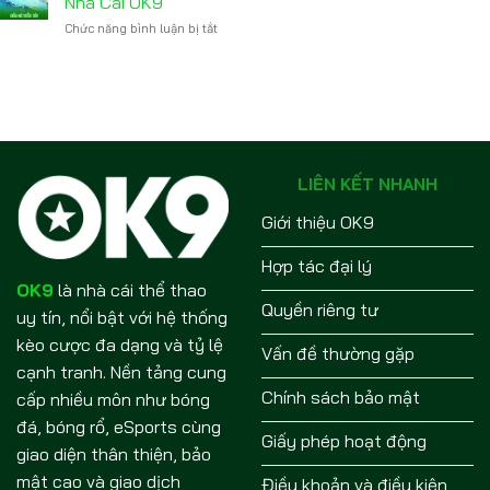
Nhà Cái OK9
Bí
Vị
ở
Chức năng bình luận bị tắt
Quyết
Kết
Bắn
Đọc
Quả
Cá
Vị
Để
Thần
Thế
Gom
Tài:
Bài
Tiền
Bí
Ăn
Quyết
Tiền
Đổi
Tại
Thưởng
OK9
LIÊN KẾT NHANH
Lớn
Tại
Giới thiệu OK9
Nhà
Cái
Hợp tác đại lý
OK9
OK9
là nhà cái thể thao
Quyền riêng tư
uy tín, nổi bật với hệ thống
kèo cược đa dạng và tỷ lệ
Vấn đề thường gặp
cạnh tranh. Nền tảng cung
Chính sách bảo mật
cấp nhiều môn như bóng
đá, bóng rổ, eSports cùng
Giấy phép hoạt động
giao diện thân thiện, bảo
mật cao và giao dịch
Điều khoản và điều kiện