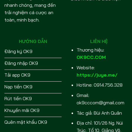
nhanh chóng, mang đến
trải nghiệm cá cược an
toàn, minh bạch.
HƯỚNG DẪN
LIÊN HỆ
Thương hiệu:
Đăng ký OK9
OK9CC.COM
Đăng nhập OK9
Website:
https://juye.me/
Tải app OK9
Hotline: 0914.756.328
Nạp tiền OK9
Gmail:
Rút tiền OK9
ok9cccom@gmail.com
Khuyến mãi OK9
Tác giả: Bùi Anh Quân
Quên mật khẩu OK9
Địa chỉ: 101/26 Ng. Núi
Trúc, Tổ 10, Giảng Võ,