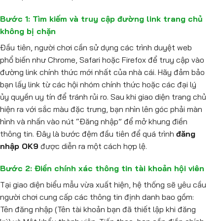
Bước 1: Tìm kiếm và truy cập đường link trang chủ
không bị chặn
Đầu tiên, người chơi cần sử dụng các trình duyệt web
phổ biến như Chrome, Safari hoặc Firefox để truy cập vào
đường link chính thức mới nhất của nhà cái. Hãy đảm bảo
bạn lấy link từ các hội nhóm chính thức hoặc các đại lý
ủy quyền uy tín để tránh rủi ro. Sau khi giao diện trang chủ
hiện ra với sắc màu đặc trưng, bạn nhìn lên góc phải màn
hình và nhấn vào nút “Đăng nhập” để mở khung điền
thông tin. Đây là bước đệm đầu tiên để quá trình
đăng
nhập OK9
được diễn ra một cách hợp lệ.
Bước 2: Điền chính xác thông tin tài khoản hội viên
Tại giao diện biểu mẫu vừa xuất hiện, hệ thống sẽ yêu cầu
người chơi cung cấp các thông tin định danh bao gồm:
Tên đăng nhập (Tên tài khoản bạn đã thiết lập khi đăng