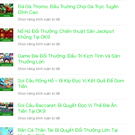
Khung
Ăn
Dàn
Đá Gà Thomo: Đấu Trường Chọi Gà Trực Tuyến
3
Chắc
Đề
Ngày
Đỉnh Cao
Tại
50
Ăn
Web
ở
Chức năng bình luận bị tắt
Số
Thông
OK9
Đá
Bất
Nhận
Gà
Nổ Hũ Đổi Thưởng: Chiến thuật Săn Jackpot
Bại
Thưởng
Thomo:
Ăn
Khủng Tại OK9
Lớn
Đấu
Lô
ở
Chức năng bình luận bị tắt
Trường
Đề
Nổ
Chọi
Quanh
Hũ
Game Bài Đổi Thưởng: Đấu Trí Kịch Tính Và Săn
Gà
Năm
Đổi
Trực
Thưởng Lớn
Tại
Thưởng:
Tuyến
OK9
ở
Chức năng bình luận bị tắt
Chiến
Đỉnh
Game
thuật
Cao
Bài
Soi Cầu Rồng Hổ – Bí Kíp Đọc Vị Kết Quả Để Gom
Săn
Đổi
Jackpot
Tiền
Thưởng:
Khủng
ở
Chức năng bình luận bị tắt
Đấu
Tại
Soi
Trí
OK9
Cầu
Soi Cầu Baccarat: Bí Quyết Đọc Vị Thế Bài Ăn
Kịch
Rồng
Tính
Tiền Tại OK9
Hổ
Và
ở
Chức năng bình luận bị tắt
–
Săn
Soi
Bí
Thưởng
Cầu
Bắn Cá Thần Tài: Bí Quyết Đổi Thưởng Lớn Tại
Kíp
Lớn
Baccarat:
Đọc