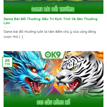
Game Bài Đổi Thưởng: Đấu Trí Kịch Tính Và Săn Thưởng
Lớn
Game bài đổi thưởng luôn là tâm điểm chú ý của cộng đồng
cược thủ [...]
26
Th5