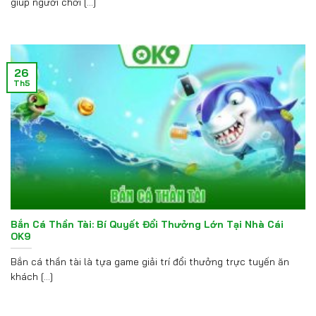
giúp người chơi [...]
26
Th5
Bắn Cá Thần Tài: Bí Quyết Đổi Thưởng Lớn Tại Nhà Cái
OK9
Bắn cá thần tài là tựa game giải trí đổi thưởng trực tuyến ăn
khách [...]