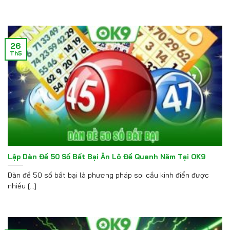
26
Th5
Lập Dàn Đề 50 Số Bất Bại Ăn Lô Đề Quanh Năm Tại OK9
Dàn đề 50 số bất bại là phương pháp soi cầu kinh điển được
nhiều [...]