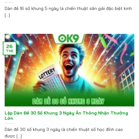
Dàn đề 16 số khung 5 ngày là chiến thuật săn giải đặc biệt kinh
[...]
26
Th5
Lập Dàn Đề 30 Số Khung 3 Ngày Ăn Thông Nhận Thưởng
Lớn
Dàn đề 30 số khung 3 ngày là chiến thuật số học đỉnh cao
được [...]