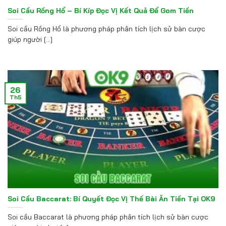
Soi Cầu Rồng Hổ – Bí Kíp Đọc Vị Kết Quả Để Gom Tiền
Soi cầu Rồng Hổ là phương pháp phân tích lịch sử bàn cược
giúp người [...]
26
Th5
Soi Cầu Baccarat: Bí Quyết Đọc Vị Thế Bài Ăn Tiền Tại OK9
Soi cầu Baccarat là phương pháp phân tích lịch sử bàn cược