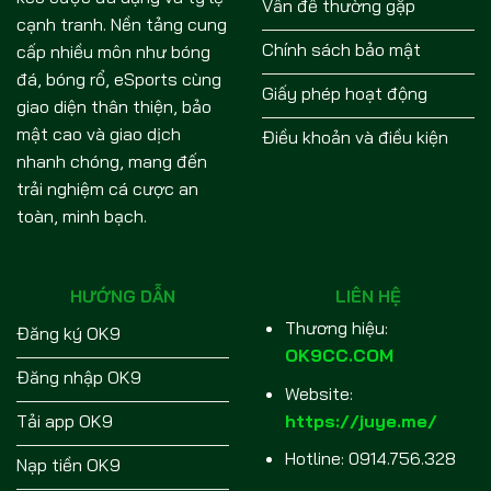
Vấn đề thường gặp
cạnh tranh. Nền tảng cung
Chính sách bảo mật
cấp nhiều môn như bóng
đá, bóng rổ, eSports cùng
Giấy phép hoạt động
giao diện thân thiện, bảo
mật cao và giao dịch
Điều khoản và điều kiện
nhanh chóng, mang đến
trải nghiệm cá cược an
toàn, minh bạch.
HƯỚNG DẪN
LIÊN HỆ
Thương hiệu:
Đăng ký OK9
OK9CC.COM
Đăng nhập OK9
Website:
https://juye.me/
Tải app OK9
Hotline: 0914.756.328
Nạp tiền OK9