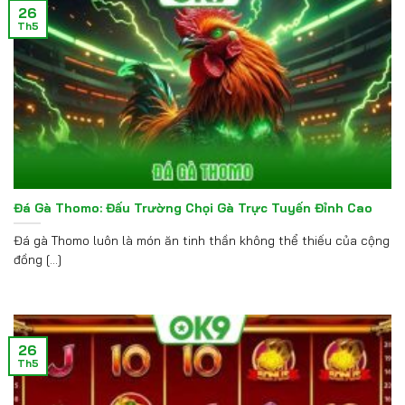
26
Th5
Đá Gà Thomo: Đấu Trường Chọi Gà Trực Tuyến Đỉnh Cao
Đá gà Thomo luôn là món ăn tinh thần không thể thiếu của cộng
đồng [...]
26
Th5