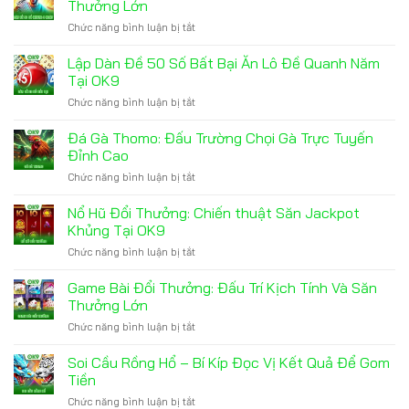
Trúng
Thưởng Lớn
Dàn
Lớn
ở
Chức năng bình luận bị tắt
Đề
Tại
Lập
16
Nhà
Dàn
Lập Dàn Đề 50 Số Bất Bại Ăn Lô Đề Quanh Năm
Số
Cái
Đề
Khung
Tại OK9
OK9
30
5
ở
Chức năng bình luận bị tắt
Số
Ngày
Lập
Khung
Ăn
Dàn
Đá Gà Thomo: Đấu Trường Chọi Gà Trực Tuyến
3
Chắc
Đề
Ngày
Đỉnh Cao
Tại
50
Ăn
Web
ở
Chức năng bình luận bị tắt
Số
Thông
OK9
Đá
Bất
Nhận
Gà
Nổ Hũ Đổi Thưởng: Chiến thuật Săn Jackpot
Bại
Thưởng
Thomo:
Ăn
Khủng Tại OK9
Lớn
Đấu
Lô
ở
Chức năng bình luận bị tắt
Trường
Đề
Nổ
Chọi
Quanh
Hũ
Game Bài Đổi Thưởng: Đấu Trí Kịch Tính Và Săn
Gà
Năm
Đổi
Trực
Thưởng Lớn
Tại
Thưởng:
Tuyến
OK9
ở
Chức năng bình luận bị tắt
Chiến
Đỉnh
Game
thuật
Cao
Bài
Soi Cầu Rồng Hổ – Bí Kíp Đọc Vị Kết Quả Để Gom
Săn
Đổi
Jackpot
Tiền
Thưởng:
Khủng
ở
Chức năng bình luận bị tắt
Đấu
Tại